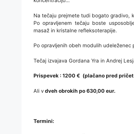
koncentracijo…
Na tečaju prejmete tudi bogato gradivo, 
Po opravljenem tečaju boste usposobljen
masaž in kristalne refleksoterapije.
Po opravljenih obeh modulih udeleženec pri
Tečaj izvajava Gordana Yra in Andrej Lesj
Prispevek : 1200 € (plačano pred pričet
Ali v
dveh obrokih po 630,00 eur.
Termini: