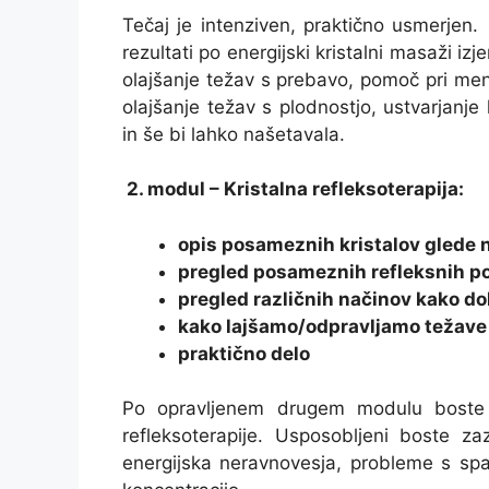
Tečaj je intenziven, praktično usmerjen.
rezultati po energijski kristalni masaži iz
olajšanje težav s prebavo, pomoč pri men
olajšanje težav s plodnostjo, ustvarjanje
in še bi lahko našetavala.
2. modul – Kristalna refleksoterapija:
opis posameznih kristalov glede 
pregled posameznih refleksnih po
pregled različnih načinov kako d
kako lajšamo/odpravljamo težave
praktično delo
Po opravljenem drugem modulu boste u
refleksoterapije. Usposobljeni boste za
energijska neravnovesja, probleme s sp