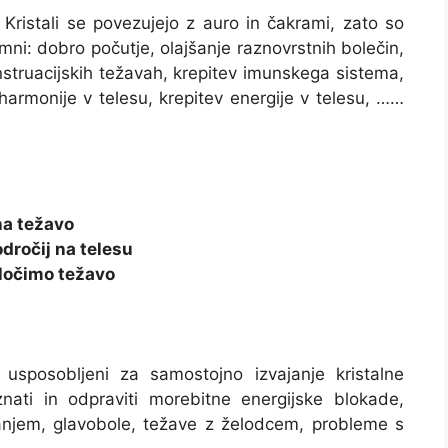
 Kristali se povezujejo z auro in čakrami, zato so
jemni: dobro počutje, olajšanje raznovrstnih bolečin,
struacijskih težavah, krepitev imunskega sistema,
 harmonije v telesu, krepitev energije v telesu, ……
na težavo
dročij na telesu
oločimo težavo
sposobljeni za samostojno izvajanje kristalne
znati in odpraviti morebitne energijske blokade,
anjem, glavobole, težave z želodcem, probleme s