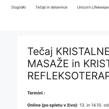
Skip
Dogodki
Tečaji in delavnice
Unicorn Lifekeepe
to
content
Tečaj KRISTALN
MASAŽE in KRIS
REFLEKSOTERAP
Termini :
Online (po spletu v živo)
: 13. in 14.10. 