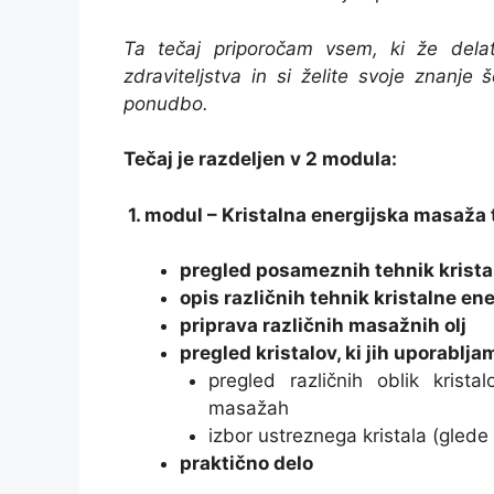
Ta tečaj priporočam vsem, ki že delat
zdraviteljstva in si želite svoje znanje
ponudbo.
Tečaj je razdeljen v 2 modula:
1. modul – Kristalna energijska masaža 
pregled posameznih tehnik krist
opis različnih tehnik kristalne e
priprava različnih masažnih olj
pregled kristalov, ki jih uporablj
pregled različnih oblik kristal
masažah
izbor ustreznega kristala (glede
praktično delo