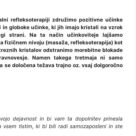
talni refleksoterapiji združimo pozitivne učinke
 in globoke učinke, ki jih imajo kristali na vzrok
gi strani. Na ta način učinkoviteje lajšamo
a fizičnem nivoju (masaža, refleksoterapija) kot
treznih kristalov odstranimo morebitne blokade
ravnovesje. Namen takega tretmaja ni samo
da se določena težava trajno oz. vsaj dolgoročno
ojo dejavnost in bi vam ta dopolnitev prinesla
vsem tistim, ki bi bili radi samozaposleni in ste