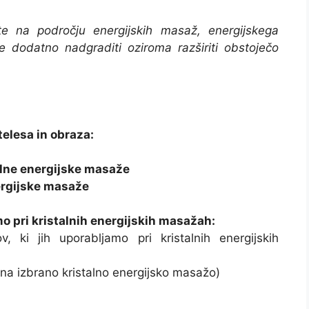
e na področju energijskih masaž, energijskega
 še dodatno nadgraditi oziroma razširiti obstoječo
telesa in obraza:
alne energijske masaže
nergijske masaže
amo pri kristalnih energijskih masažah:
ov, ki jih uporabljamo pri kristalnih energijskih
 na izbrano kristalno energijsko masažo)