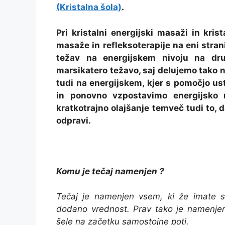
(Kristalna šola)
.
Pri kristalni energijski masaži in kris
masaže in refleksoterapije na eni strani
težav na energijskem nivoju na dru
marsikatero težavo, saj delujemo tako n
tudi na energijskem, kjer s pomočjo us
in ponovno vzpostavimo energijsko 
kratkotrajno olajšanje temveč tudi to, 
odpravi.
Komu je tečaj namenjen ?
Tečaj je namenjen vsem, ki že imate sv
dodano vrednost. Prav tako je namenjen 
šele na začetku samostojne poti.