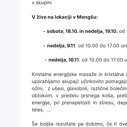
v skupini
V živo na lokaciji v Mengšu:
–
sobota, 18.10. in nedelja, 19.10.
od 
–
nedelja, 9.11
. od 10.00 do 17.00 ure
–
nedelja, 16.11
. od 10.00 do 17.00 u
Kristalne energijske masaže in kristalna 
uporabljamo skupaj) učinkovito pomagajo 
očmi, z ušesi, glavoboli, različne bolečin
obtokom, v predelu prsnega koša, preb
energije, pri prenapetosti in stresu, dep
teles, …
Še boljše rezultate pa dobimo, če ti dv