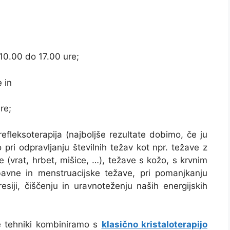
10.00 do 17.00 ure;
 in
re;
refleksoterapija (najboljše rezultate dobimo, če ju
pri odpravljanju številnih težav kot npr. težave z
e (vrat, hrbet, mišice, …), težave s kožo, s krvnim
avne in menstruacijske težave, pri pomanjkanju
resiji, čiščenju in uravnoteženju naših energijskih
e tehniki kombiniramo s
klasično kristaloterapijo