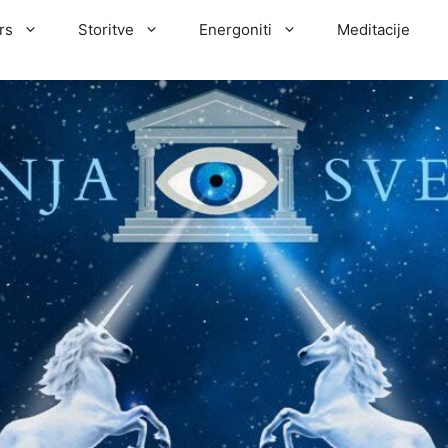
rs
Storitve
Energoniti
Meditacije