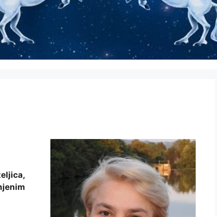
ljica,
jenim