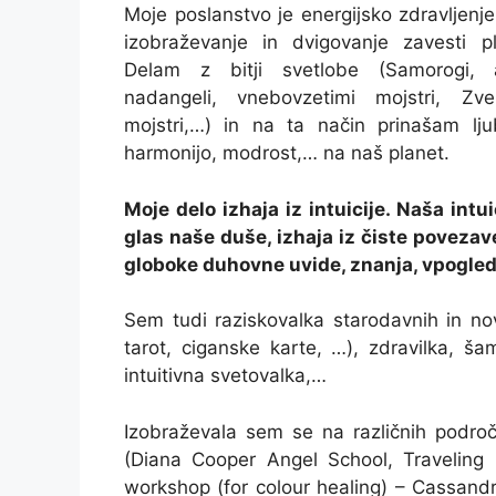
Moje poslanstvo je energijsko zdravljenj
izobraževanje in dvigovanje zavesti pl
Delam z bitji svetlobe (Samorogi, a
nadangeli, vnebovzetimi mojstri, Zve
mojstri,…) in na ta način prinašam lju
harmonijo, modrost,… na naš planet.
Moje delo izhaja iz intuicije. Naša int
glas naše duše, izhaja iz čiste povezav
globoke duhovne uvide, znanja, vpogled 
Sem tudi raziskovalka starodavnih in no
tarot, ciganske karte, …), zdravilka, ša
intuitivna svetovalka,…
Izobraževala sem se na različnih področji
(Diana Cooper Angel School, Traveling
workshop (for colour healing) – Cassand