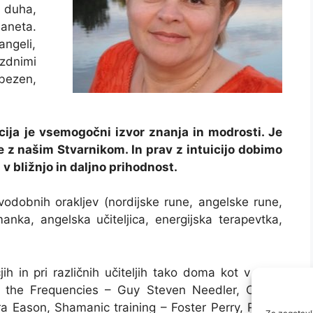
e duha,
aneta.
ngeli,
zdnimi
bezen,
uicija je vsemogočni izvor znanja in modrosti. Je
e z našim Stvarnikom. In prav z intuicijo dobimo
v bližnjo in daljno prihodnost.
vodobnih orakljev (nordijske rune, angelske rune,
manka, angelska učiteljica, energijska terapevtka,
h in pri različnih učiteljih tako doma kot v tujini
 the Frequencies – Guy Steven Needler, Colour
ra Eason, Shamanic training – Foster Perry, Realm