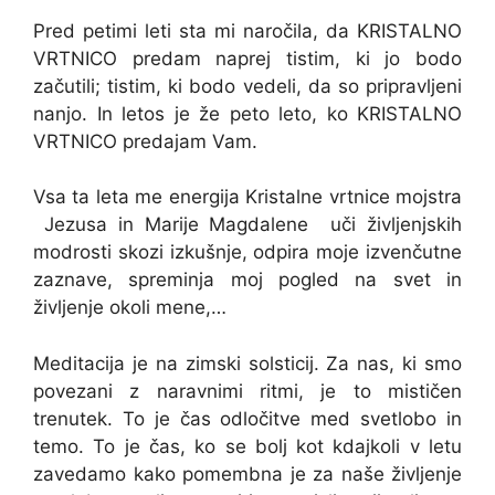
Pred petimi leti sta mi naročila, da KRISTALNO
VRTNICO predam naprej tistim, ki jo bodo
začutili; tistim, ki bodo vedeli, da so pripravljeni
nanjo. In letos je že peto leto, ko KRISTALNO
VRTNICO predajam Vam.
Vsa ta leta me energija Kristalne vrtnice mojstra
Jezusa in Marije Magdalene uči življenjskih
modrosti skozi izkušnje, odpira moje izvenčutne
zaznave, spreminja moj pogled na svet in
življenje okoli mene,…
Meditacija je na zimski solsticij. Za nas, ki smo
povezani z naravnimi ritmi, je to mističen
trenutek. To je čas odločitve med svetlobo in
temo. To je čas, ko se bolj kot kdajkoli v letu
zavedamo kako pomembna je za naše življenje