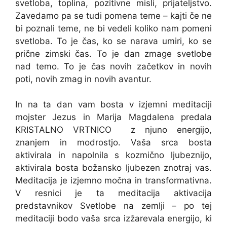
svetloba, toplina, pozitivne misli, prijateljstvo.
Zavedamo pa se tudi pomena teme – kajti če ne
bi poznali teme, ne bi vedeli koliko nam pomeni
svetloba. To je čas, ko se narava umiri, ko se
prične zimski čas. To je dan zmage svetlobe
nad temo. To je čas novih začetkov in novih
poti, novih zmag in novih avantur.
In na ta dan vam bosta v izjemni meditaciji
mojster Jezus in Marija Magdalena predala
KRISTALNO VRTNICO z njuno energijo,
znanjem in modrostjo. Vaša srca bosta
aktivirala in napolnila s kozmično ljubeznijo,
aktivirala bosta božansko ljubezen znotraj vas.
Meditacija je izjemno močna in transformativna.
V resnici je ta meditacija aktivacija
predstavnikov Svetlobe na zemlji – po tej
meditaciji bodo vaša srca izžarevala energijo, ki