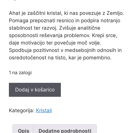
Ahat je zaščitni kristal, ki nas povezuje z Zemljo.
Pomaga prepoznati resnico in podpira notranjo
stabilnost ter razvoj. Zvišuje analitične
sposobnosti reševanja problemov. Krepi srce,
daje motivacijo ter povečuje moč volje.
Spodbuja pozitivnost v medsebojnih odnosih in
osredotočenost na tisto, kar je pomembno.
1 na zalogi
Ahat
Dodaj v košarico
naravni
15
količina
Kategorija:
Kristali
Opis
Dodatne podrobnosti