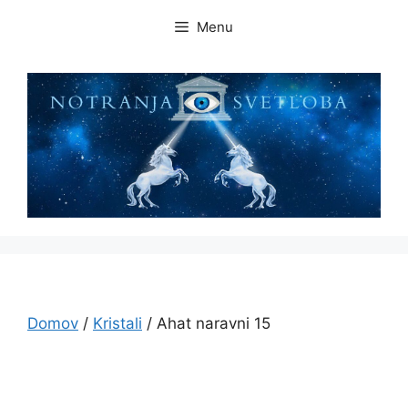
Skip
Menu
to
content
Domov
/
Kristali
/ Ahat naravni 15