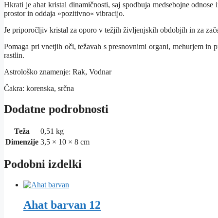
Hkrati je ahat kristal dinamičnosti, saj spodbuja medsebojne odnose in
prostor in oddaja »pozitivno« vibracijo.
Je priporočljiv kristal za oporo v težjih življenjskih obdobjih in za za
Pomaga pri vnetjih oči, težavah s presnovnimi organi, mehurjem in pr
rastlin.
Astrološko znamenje: Rak, Vodnar
Čakra: korenska, srčna
Dodatne podrobnosti
Teža
0,51 kg
Dimenzije
3,5 × 10 × 8 cm
Podobni izdelki
Ahat barvan 12