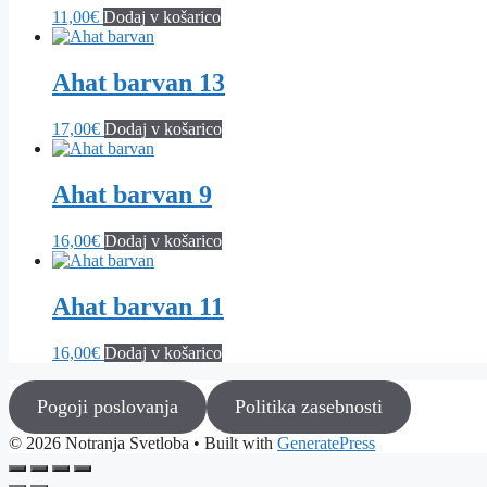
11,00
€
Dodaj v košarico
Ahat barvan 13
17,00
€
Dodaj v košarico
Ahat barvan 9
16,00
€
Dodaj v košarico
Ahat barvan 11
16,00
€
Dodaj v košarico
Pogoji poslovanja
Politika zasebnosti
© 2026 Notranja Svetloba
• Built with
GeneratePress