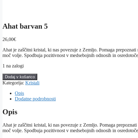
Ahat barvan 5
26,00
€
Ahat je zaščitni kristal, ki nas povezuje z Zemljo. Pomaga prepoznati 
moč volje. Spodbuja pozitivnost v medsebojnih odnosih in osredotoče
1 na zalogi
Ahat
Dodaj v košarico
barvan
Kategorija:
Kristali
5
količina
Opis
Dodatne podrobnosti
Opis
Ahat je zaščitni kristal, ki nas povezuje z Zemljo. Pomaga prepoznati 
moč volje. Spodbuja pozitivnost v medsebojnih odnosih in osredotoče