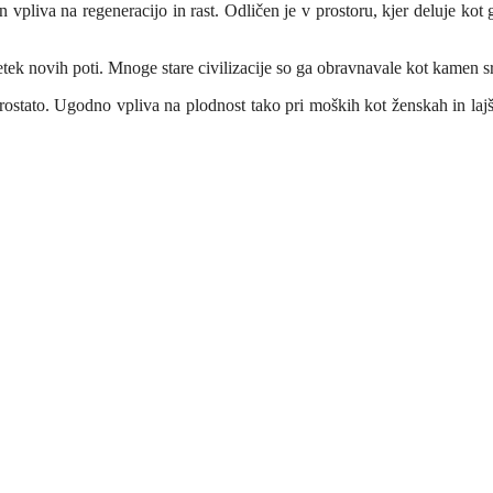
 vpliva na regeneracijo in rast. Odličen je v prostoru, kjer deluje kot
četek novih poti. Mnoge stare civilizacije so ga obravnavale kot kamen sr
ostato. Ugodno vpliva na plodnost tako pri moških kot ženskah in lajša