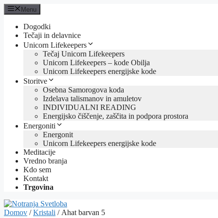
Skip
Menu
to
content
Dogodki
Tečaji in delavnice
Unicorn Lifekeepers
Tečaj Unicorn Lifekeepers
Unicorn Lifekeepers – kode Obilja
Unicorn Lifekeepers energijske kode
Storitve
Osebna Samorogova koda
Izdelava talismanov in amuletov
INDIVIDUALNI READING
Energijsko čiščenje, zaščita in podpora prostora
Energoniti
Energonit
Unicorn Lifekeepers energijske kode
Meditacije
Vredno branja
Kdo sem
Kontakt
Trgovina
Domov
/
Kristali
/ Ahat barvan 5